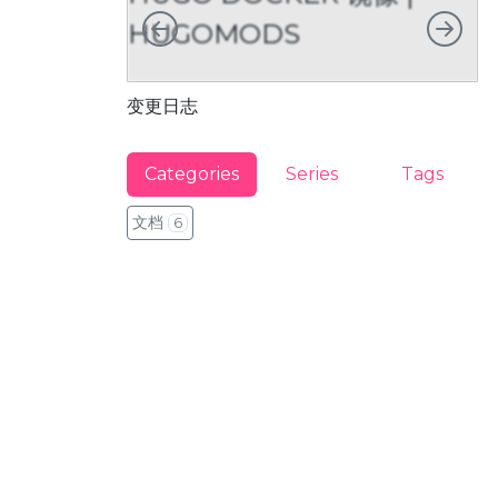
向左
向右
HUGOMODS
变更日志
利
Categories
Series
Tags
文档
6