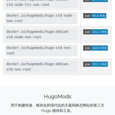
std-node-lts-non-root
docker.io/hugomods/hugo:std-node-
non-root
docker.io/hugomods/hugo:debian-
std-node-non-root
docker.io/hugomods/hugo:std-non-
root
docker.io/hugomods/hugo:debian-
std-non-root
HugoMods
用于构建快速、模块化和现代化的主题和静态网站的第三方
Hugo 模块和工具。