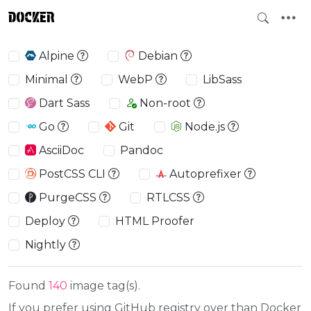
DOCKER
Alpine
Debian
Minimal
WebP
LibSass
Dart Sass
Non-root
Go
Git
Node.js
AsciiDoc
Pandoc
PostCSS CLI
Autoprefixer
PurgeCSS
RTLCSS
Deploy
HTML Proofer
Nightly
Found
140
image tag(s).
If you prefer using GitHub registry over than Docker