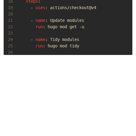
18
steps
:
19
- 
uses
:
actions/checkout@v4
20
21
- 
name
:
Update modules
22
run
:
hugo mod get -u
23
24
- 
name
:
Tidy modules
25
run
:
hugo mod tidy
26
27
- 
uses
:
actions/upload-artifact@v4
28
with
:
29
name
:
deps-hugo-modules
30
path
:
|
31
32
            go.mod
33
34
commit
:
35
needs
:
update
36
runs-on
:
ubuntu-latest
37
steps
:
38
- 
uses
:
actions/checkout@v4
39