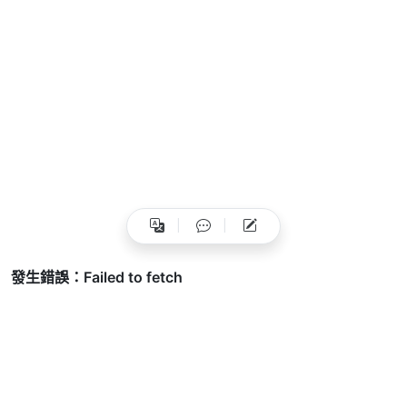
40
- 
uses
:
actions/download-artifact@v4
41
with
:
42
name
:
deps-hugo-modules
43
44
- 
name
:
Create Pull Request
45
uses
:
peter-evans/create-pull-request@v7
46
with
:
47
commit-message
:
"chore(deps): update mo
48
branch
:
deps-hugo-modules
49
title
:
Update Hugo Modules