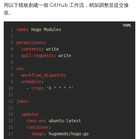
用以下模板創建一個 GitHub 工作流，稍加調整並提交修
改。
 1
name
:
Hugo Modules
 2
 3
permissions
:
 4
contents
:
write
 5
pull-requests
:
write
 6
 7
on
:
 8
workflow_dispatch
:
 9
schedule
:
10
- 
cron
:
'0 * * * *'
11
12
jobs
:
13
14
update
:
15
runs-on
:
ubuntu-latest
16
container
:
17
image
:
hugomods/hugo:go